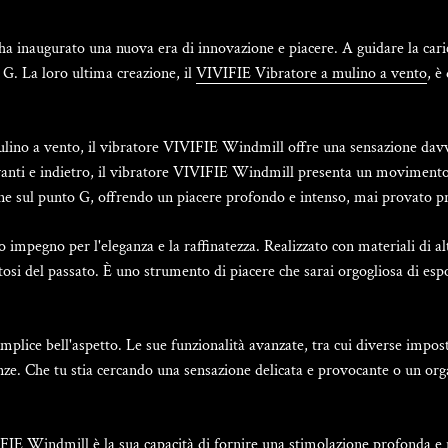
ha inaugurato una nuova era di innovazione e piacere. A guidare la car
G. La loro ultima creazione, il
VIVIFIE Vibratore a mulino a vento
, è
lino a vento, il vibratore VIVIFIE Windmill offre una sensazione davve
anti e indietro, il vibratore VIVIFIE Windmill presenta un movimento 
one sul punto G, offrendo un piacere profondo e intenso, mai provato p
 impegno per l'eleganza e la raffinatezza. Realizzato con materiali di a
stosi del passato. È uno strumento di piacere che sarai orgogliosa di e
ice bell'aspetto. Le sue funzionalità avanzate, tra cui diverse imposta
renze. Che tu stia cercando una sensazione delicata e provocante o un or
FIE Windmill è la sua capacità di fornire una stimolazione profonda e 