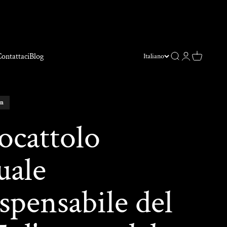
ontattaci
Blog
Ricerca
Login
Carrello
Italiano
on
iocattolo
uale
spensabile del