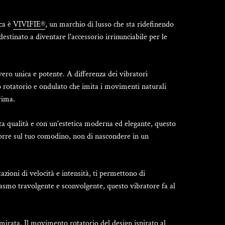
ica è
VIVIFIE®
, un marchio di lusso che sta ridefinendo
 destinato a diventare l'accessorio irrinunciabile per le
ro unica e potente. A differenza dei vibratori
rotatorio e ondulato che imita i movimenti naturali
rima.
lta qualità e con un'estetica moderna ed elegante, questo
sporre sul tuo comodino, non di nascondere in un
zioni di velocità e intensità, ti permettono di
gasmo travolgente e sconvolgente, questo vibratore fa al
mirata. Il movimento rotatorio del design ispirato al