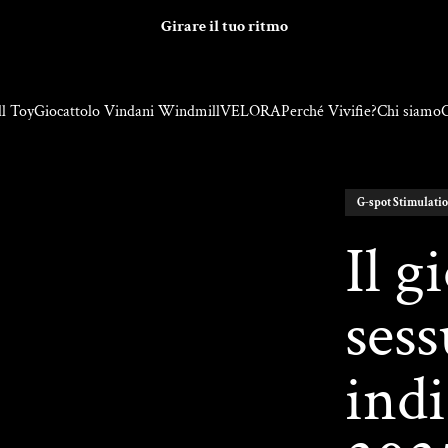
Girare il tuo ritmo
l Toy
Giocattolo Vindani Windmill
VELORA
Perché Vivifie?
Chi siamo
C
G-spot Stimulati
Il g
sess
indi