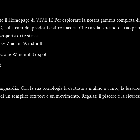
te il
Homepage di VIVIFIE
Per esplorare la nostra gamma completa di s
 G, sulla cura dei prodotti e altro ancora. Che tu stia cercando il tuo p
scoperta di te stessa.
o G Vindani Windmill
ezione Windmill G-spot
E
anguardia. Con la sua tecnologia brevettata a mulino a vento, la lussuosa
i un semplice sex toy: è un movimento. Regalati il piacere e la sicurezz