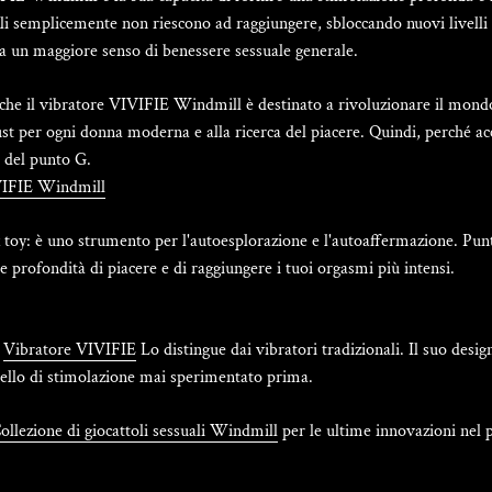
li semplicemente non riescono ad raggiungere, sbloccando nuovi livelli d
 a un maggiore senso di benessere sessuale generale.
he il vibratore VIVIFIE Windmill è destinato a rivoluzionare il mondo d
ust per ogni donna moderna e alla ricerca del piacere. Quindi, perché ac
e del punto G.
VIVIFIE Windmill
 toy: è uno strumento per l'autoesplorazione e l'autoaffermazione. Pu
e profondità di piacere e di raggiungere i tuoi orgasmi più intensi.
l
Vibratore VIVIFIE
Lo distingue dai vibratori tradizionali. Il suo des
vello di stimolazione mai sperimentato prima.
ollezione di giocattoli sessuali Windmill
per le ultime innovazioni nel 