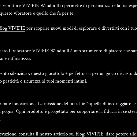
 il vibratore VIVIFIE Windmill ti permette di personalizzare la tua espe
uesto vibratore è quello che fa per te.
Blog VIVIFIE
per scoprire nuovi modi di esplorare e divertirti con i tuo
ssato.Il vibratore VIVIFIE Windmill è uno strumento di piacere che sara
o e raffinatezza.
to silenzioso, questo giocattolo è perfetto sia per un gioco discreto da
o praticità e sicurezza ai tuoi momenti intimi.
t e innovazione. La missione del marchio è quella di incoraggiare le 
gogna. Ogni prodotto è progettato per supportare la fiducia in se stesse
.
vazione, consulta il nostro articolo sul blog:
VIVIFIE: dare potere all