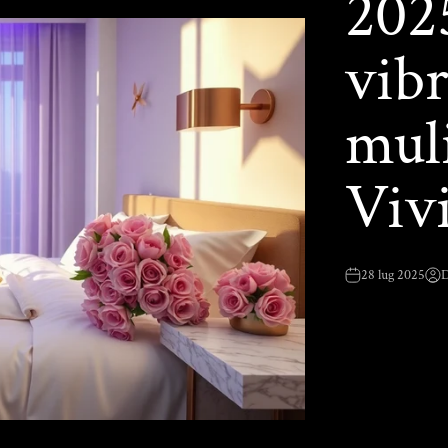
2025
vibr
mul
Vivi
28 lug 2025
D