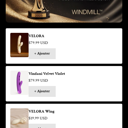
VELORA
Prix de vente
$79.99 USD
+ Ajouter
Vindani Velvet Violet
Prix de vente
$79.99 USD
+ Ajouter
VELORA Wing
Prix de vente
$19.99 USD