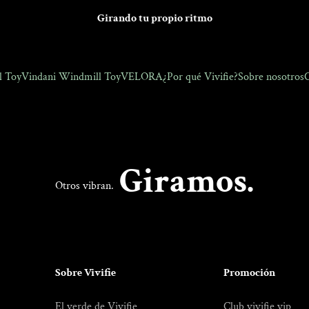
Girando tu propio ritmo
l Toy
Vindani Windmill Toy
VELORA
¿Por qué Vivifie?
Sobre nosotros
C
Giramos.
Otros vibran.
Sobre Vivifie
Promoción
El verde de Vivifie
Club vivifie vip