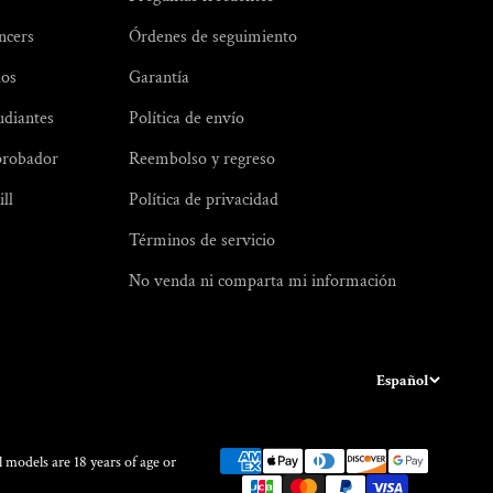
Γ
ncers
Órdenes de seguimiento
dos
Garantía
udiantes
Política de envío
probador
Reembolso y regreso
ll
Política de privacidad
Términos de servicio
No venda ni comparta mi información
Español
 models are 18 years of age or