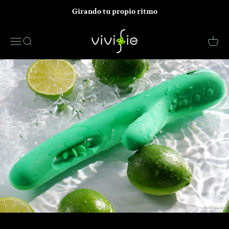
Saltar al contenido
Girando tu propio ritmo
VIVIFIE Official
Menú
Buscar
Carro