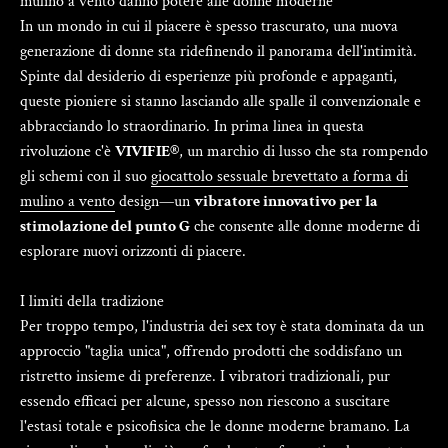
mulino a vento danno potere alle donne moderne
In un mondo in cui il piacere è spesso trascurato, una nuova
generazione di donne sta ridefinendo il panorama dell'intimità.
Spinte dal desiderio di esperienze più profonde e appaganti,
queste pioniere si stanno lasciando alle spalle il convenzionale e
abbracciando lo straordinario. In prima linea in questa
rivoluzione c'è
VIVIFIE®
, un marchio di lusso che sta rompendo
gli schemi con il suo
giocattolo sessuale brevettato a forma di
mulino a vento
design—un
vibratore innovativo per la
stimolazione del punto G
che consente alle donne moderne di
esplorare nuovi orizzonti di piacere.
I limiti della tradizione
Per troppo tempo, l'industria dei sex toy è stata dominata da un
approccio "taglia unica", offrendo prodotti che soddisfano un
ristretto insieme di preferenze. I vibratori tradizionali, pur
essendo efficaci per alcune, spesso non riescono a suscitare
l'estasi totale e psicofisica che le donne moderne bramano. La