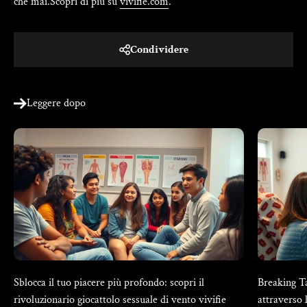
che mai.Scopri di più su
vivifie.com
.
Condividere
Leggere dopo
Sblocca il tuo piacere più profondo: scopri il
Breaking Ta
rivoluzionario giocattolo sessuale di vento vivifie
attraverso 