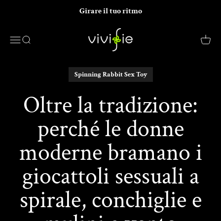
Salta al contenuto
Girare il tuo ritmo
VIVIFIE Official
Menu
Ricerca
Carrel
Spinning Rabbit Sex Toy
Oltre la tradizione:
perché le donne
moderne bramano i
giocattoli sessuali a
spirale, conchiglie e