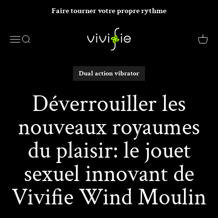
Passer au contenu
Faire tourner votre propre rythme
VIVIFIE Official
Menu
Recherche
Panier
Dual action vibrator
Déverrouiller les
nouveaux royaumes
du plaisir: le jouet
sexuel innovant de
Vivifie Wind Moulin