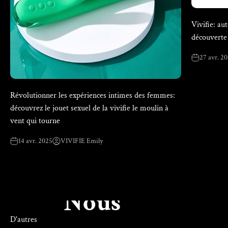
Vivifie: au
découverte 
27 avr. 2
Révolutionner les expériences intimes des femmes:
découvrez le jouet sexuel de la vivifie le moulin à
vent qui tourne
14 avr. 2025
VIVIFIE Emily
Nous
D'autres