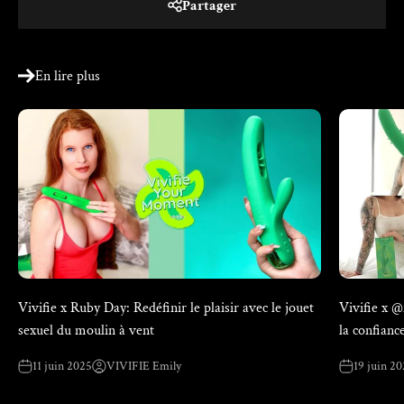
Partager
En lire plus
Vivifie x Ruby Day: Redéfinir le plaisir avec le jouet
Vivifie x 
sexuel du moulin à vent
la confianc
11 juin 2025
VIVIFIE Emily
19 juin 2