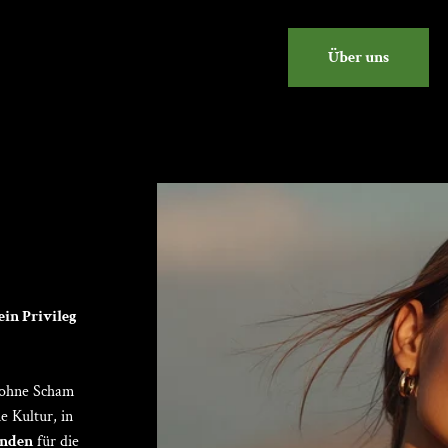
Über uns
in Privileg
e ohne Scham
e Kultur, in
inden
für die