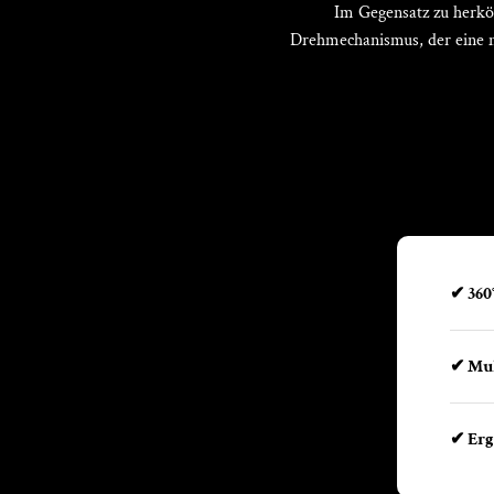
Im Gegensatz zu herkö
Drehmechanismus, der eine n
✔ 360
✔ Mul
✔ Erg