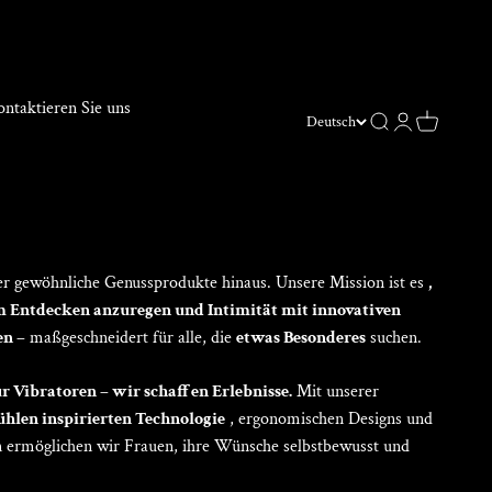
ecken Sie den Unterschied von VIVIFIE.
ntaktieren Sie uns
Suche
Anmelden
Warenkor
Deutsch
r gewöhnliche Genussprodukte hinaus. Unsere Mission ist es
,
m Entdecken anzuregen und Intimität mit innovativen
en –
maßgeschneidert für alle, die
etwas Besonderes
suchen.
r Vibratoren – wir schaffen Erlebnisse.
Mit unserer
len inspirierten Technologie
, ergonomischen Designs und
n ermöglichen wir Frauen, ihre Wünsche selbstbewusst und