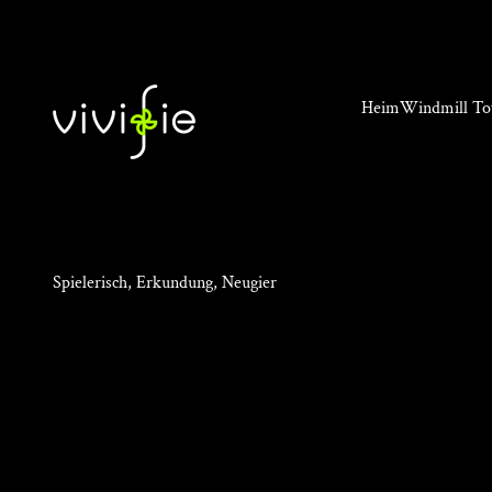
Zum Inhalt springen
VIVIFIE Official
Lust neu definieren. Frauen stärken. 
Heim
Windmill To
Spielerisch, Erkundung, Neugier