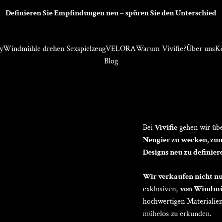
Definieren Sie Empfindungen neu – spüren Sie den Unterschied
Neue Maßstäbe setzen. Entfesseln Sie die Kraft wahrer Lust – entd
y
Windmühle drehen Sexspielzeug
VELORA
Warum Vivifie?
Über uns
Ko
Blog
Bei
Vivifie
gehen wir übe
Neugier zu wecken, zu
Designs neu zu definier
Wir verkaufen nicht nu
exklusiven,
von Windmüh
hochwertigen Materialie
mühelos zu erkunden.