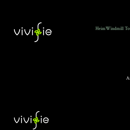
Zum Inhalt springen
VIVIFIE Official
Heim
Windmill To
A